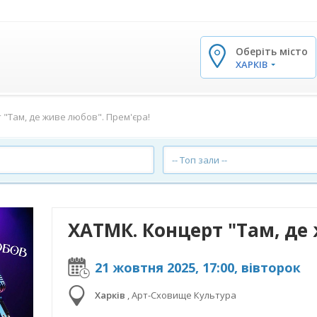
Оберіть місто
✕
ХАРКІВ
 "Там, де живе любов". Прем'єра!
-- Топ зали --
21 жовтня 2025, 17:00, вівторок
Харків
,
Арт-Сховище Культура