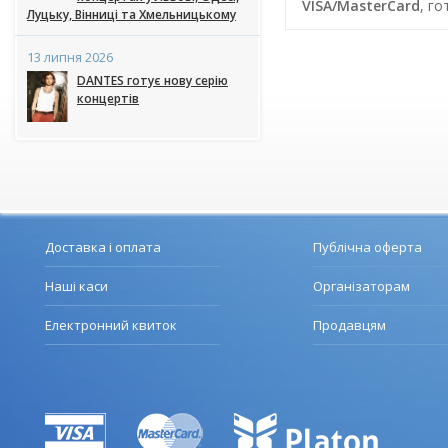
VISA/MasterCard
, г
Луцьку, Вінниці та Хмельницькому
13 липня 2026
DANTES готує нову серію
концертів
Доставка і оплата
Публічна оферта
Наші каси
Організаторам
Електронний квиток
Продавцям