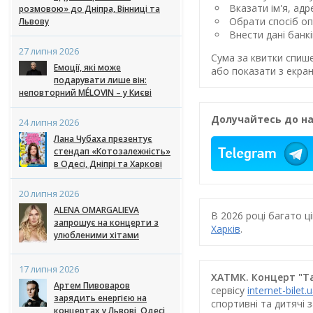
Вказати ім'я, ад
розмовою» до Дніпра, Вінниці та
Обрати спосіб оп
Львову
Внести дані банк
27 липня 2026
Сума за квитки спиш
Емоції, які може
або показати з екран
подарувати лише він:
неповторний MÉLOVIN – у Києві
Долучайтесь до на
24 липня 2026
Лана Чубаха презентує
стендап «Котозалежність»
в Одесі, Дніпрі та Харкові
20 липня 2026
ALENA OMARGALIEVA
В 2026 році багато 
запрошує на концерти з
Харків
.
улюбленими хітами
17 липня 2026
ХАТМК. Концерт "Та
Артем Пивоваров
сервісу
internet-bilet.
зарядить енергією на
спортивні та дитячі 
концертах у Львові, Одесі,