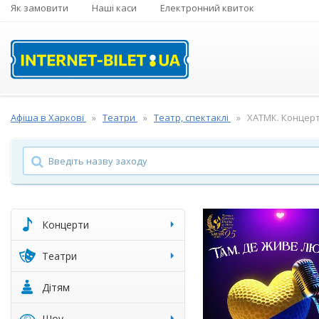
Як замовити
Наші каси
Електронний квиток
Афіша в Харкові
Театри
Театр, спектаклі
ХАТМК. Концерт
Концерти
Театри
Дітям
Шоу