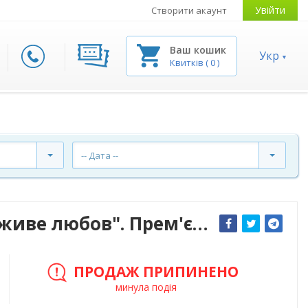
Увійти
Створити акаунт
Ваш кошик
Укр
Квитків
(
0
)
-- Дата --
ХАТМК. Концерт "Там, де живе любов". Прем'єра!
ПРОДАЖ ПРИПИНЕНО
минула подія