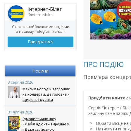
Інтернет-Білет
@internetbilet
Стеж за найближчими подіями
в нашому Telegram каналі!
Приєднатися
ПРО ПОДІЮ
Новини
Прем'єра концерт
3 серпня 2026
Максим Бородін запрошує
на концерти, де головне -
Придбати квиток н
щирість і музика
Сервіс "Інтернет Бі
31 липня 2026
хвилину саме зараз. 
Гумористичне шоу
Обрати місце на с
«ЖабаГадюка» вирушає з
Натиснути кнопк
«Дуже серйозною