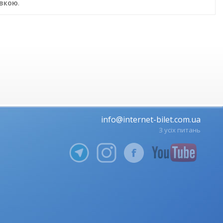
авкою
.
info@internet-bilet.com.ua
З усіх питань