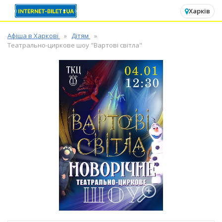
✕
Харків
Афіша в Харкові
Дітям
Театрально-циркове шоу "Вартові світла"