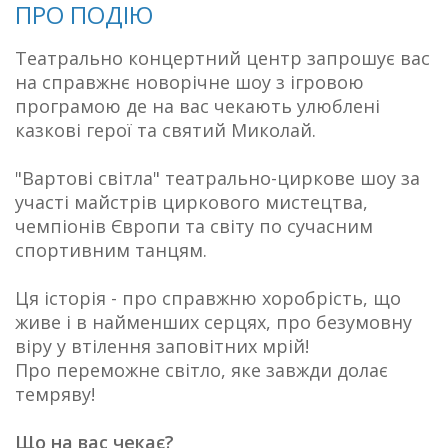
ПРО ПОДІЮ
Театрально концертний центр запрошує вас
на справжнє новорічне шоу з ігровою
програмою де на вас чекають улюблені
казкові герої та святий Миколай.
"Вартові світла" театрально-циркове шоу за
участі майстрів циркового мистецтва,
чемпіонів Європи та світу по сучасним
спортивним танцям.
Ця історія - про справжню хоробрість, що
живе і в найменших серцях, про безумовну
віру у втілення заповітних мрій!
Про переможне світло, яке завжди долає
темряву!
Що на вас чекає?