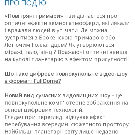
ПРО ПОДІЮ
«Повітряні примари»
- ви дізнаєтеся про
оптичні ефекти земної атмосфери, які лякали
і вражали людей в усі часи. Де можна
зустрітися з Брокенскою примарою або
Летючим Голландцем? Як утворюються
міражі, гало, вінці? Вражаючі оптичні явища
на куполі планетарію з ефектом присутності!
Що таке цифрове повнокупольне відео-шоу
в форматі FullDome?
Новий вид сучасних видовищних шоу
- це
повнокупольне комп'ютерне зображення на
основі цифрових технологій.
Глядач при перегляді відчуває ефект
перебування всередині сюжетного простору.
Найбільші планетарії світу лише недавно