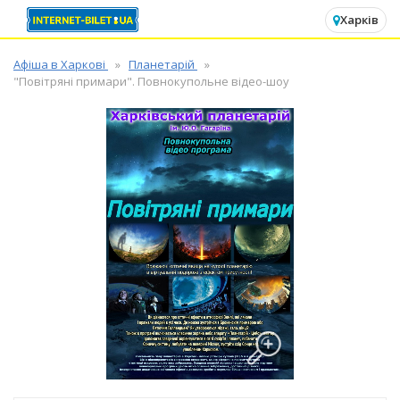
✕
Харків
Афіша в Харкові
Планетарій
"Повітряні примари". Повнокупольне відео-шоу