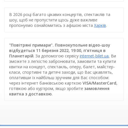
В 2026 році багато цікавих концертів, спектаклів та
шоу, щоб не пропустити щось дуже важливе
пропонуємо ознайомитись з афішою міста
Харків
.
"Повітряні примари". Повнокупольне відео-шоу
відбудеться 11 березня 2022, 19:00, п’ятниця в
Планетарій
. За допомогою сервісу
internet-bilet.ua
, Ви
зможете з легкістю забронювати, замовити та купити
квитки на концерт, спектакль, оперу, балет, майстер-
класи, спортивні та дитячі заходи, що Вас цікавлять,
оплативши їх найбільш зручним для Вас способом:
через інтернет банківською карткою
VISA/MasterCard
,
готівкою або кур'єром, якщо зробите
замовлення
квитка з доставкою
.