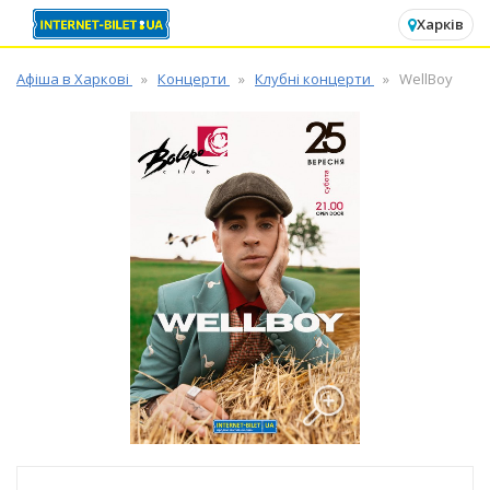
✕
Харків
Афіша в Харкові
Концерти
Клубні концерти
WellBoy