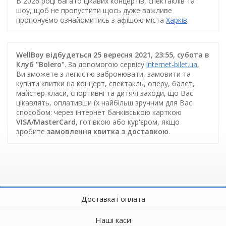
В 2026 році багато цікавих концертів, спектаклів та
шоу, щоб не пропустити щось дуже важливе
пропонуємо ознайомитись з афішою міста
Харків
.
WellBoy відбудеться 25 вересня 2021, 23:55, субота в
Клуб "Bolero"
. За допомогою сервісу
internet-bilet.ua
,
Ви зможете з легкістю забронювати, замовити та
купити квитки на концерт, спектакль, оперу, балет,
майстер-класи, спортивні та дитячі заходи, що Вас
цікавлять, оплативши їх найбільш зручним для Вас
способом: через інтернет банківською карткою
VISA/MasterCard
, готівкою або кур'єром, якщо
зробите
замовлення квитка з доставкою
.
Доставка і оплата
Наші каси