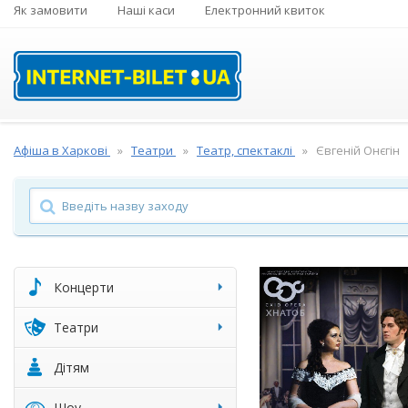
Як замовити
Наші каси
Електронний квиток
Афіша в Харкові
Театри
Театр, спектаклі
Євгеній Онєгін
Концерти
Театри
Дітям
Шоу