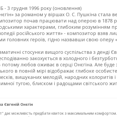
 - 3 грудня 1996 року (оновлення)
нєгін» за романом у віршах О. С. Пушкіна стала 
мпозитор почав працювати над оперою в 1878 р
юдськими характерами, глибоким розумінням при
опедії російського життя» - композитор взяв лиш
и головних героїв, гідно назвавши свою оперу 
аматичні стосунки вищого суспільства з денді Єв
сподіванно закохується в холодного і безтурботн
 потому любов оживає в серці Онєгіна. Але буде з
ького в повній мірі відображає глибоке особисте
лесків, вишуканих мелодій, народних колоритів і
римної тугою, блиском і радощами світського жит
а Євгеній Онєгін
лет" дає можливість придбати квиток з максимальним комфортом. 