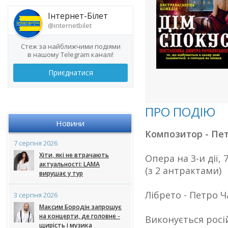
Інтернет-Білет
@internetbilet
Стеж за найближчими подіями
в нашому Telegram каналі!
Приєднатися
ПРО ПОДІЮ
Новини
Композитор - Пе
7 серпня 2026
Хіти, які не втрачають
Опера на 3-и дії, 
актуальності: LAMA
(з 2 антрактами)
вирушає у тур
Лібрето - Петро
3 серпня 2026
Максим Бородін запрошує
на концерти, де головне -
Виконується рос
щирість і музика