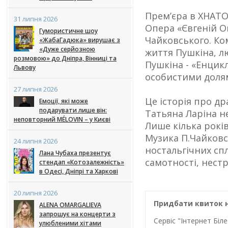
Прем’єра в ХНАТОБ
31 липня 2026
Опера «Євгеній О
Гумористичне шоу
Чайковського. Ко
«ЖабаГадюка» вирушає з
«Дуже серйозною
життя Пушкіна, л
розмовою» до Дніпра, Вінниці та
Пушкіна - «Енцикл
Львову
особистими долям
27 липня 2026
Це історія про др
Емоції, які може
подарувати лише він:
Татьяна Ларіна не
неповторний MÉLOVIN – у Києві
Лише кілька років
Музика П.Чайковс
24 липня 2026
ностальгічних сп
Лана Чубаха презентує
самотності, нест
стендап «Котозалежність»
в Одесі, Дніпрі та Харкові
20 липня 2026
Придбати квиток н
ALENA OMARGALIEVA
запрошує на концерти з
Сервіс "Інтернет Бі
улюбленими хітами