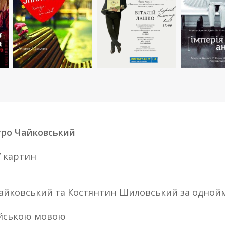
тро Чайковський
7 картин
 Чайковський та Костянтин Шиловський за одно
ійською мовою