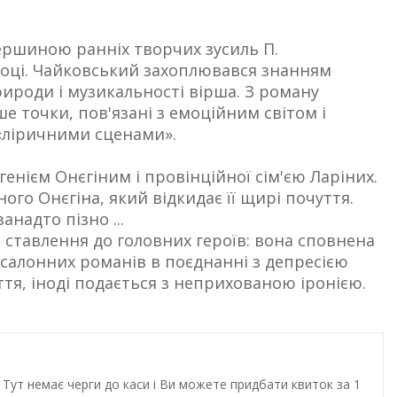
вершиною ранніх творчих зусиль П.
оці. Чайковський захоплювався знанням
роди і музикальності вірша. З роману
е точки, пов'язані з емоційним світом і
«ліричними сценами».
генієм Онєгіним і провінційної сім'єю Ларіних.
ого Онєгіна, який відкидає її щирі почуття.
анадто пізно ...
 ставлення до головних героїв: вона сповнена
 салонних романів в поєднанні з депресією
тя, іноді подається з неприхованою іронією.
Тут немає черги до каси і Ви можете придбати квиток за 1