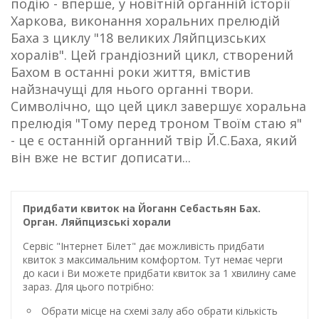
подію - вперше, у новітній органній історії
Харкова, виконання хоральних прелюдій
Баха з циклу "18 великих Ляйпцизських
хоралів". Цей грандіозний цикл, створений
Бахом в останні роки життя, вмістив
найзначущі для нього органні твори.
Символічно, що цей цикл завершує хоральна
прелюдія "Тому перед троном Твоїм стаю я"
- це є останній органний твір Й.С.Баха, який
він вже не встиг дописати...
Придбати квиток на Йоганн Себастьян Бах.
Орган. Ляйпцизські хорали
Сервіс "Інтернет Білет" дає можливість придбати
квиток з максимальним комфортом. Тут немає черги
до каси і Ви можете придбати квиток за 1 хвилину саме
зараз. Для цього потрібно:
Обрати місце на схемі залу або обрати кількість