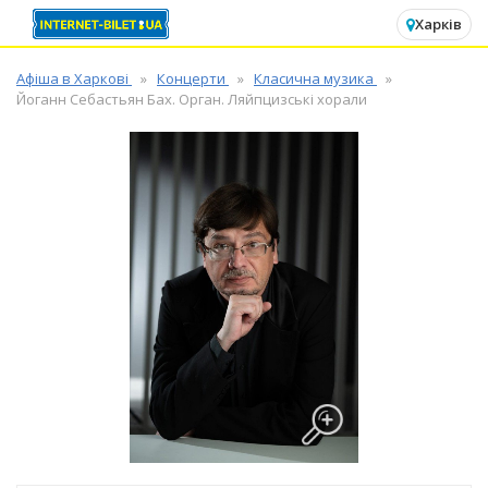
✕
Харків
Афіша в Харкові
Концерти
Класична музика
Йоганн Себастьян Бах. Орган. Ляйпцизські хорали