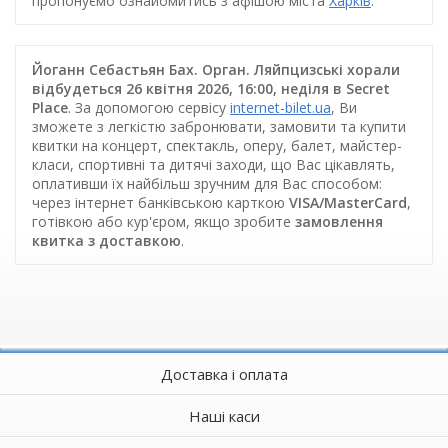
пропонуємо ознайомитись з афішою міста
Харків
.
Йоганн Себастьян Бах. Орган. Ляйпцизські хорали
відбудеться 26 квітня 2026, 16:00, неділя в Secret
Place
. За допомогою сервісу
internet-bilet.ua
, Ви
зможете з легкістю забронювати, замовити та купити
квитки на концерт, спектакль, оперу, балет, майстер-
класи, спортивні та дитячі заходи, що Вас цікавлять,
оплативши їх найбільш зручним для Вас способом:
через інтернет банківською карткою
VISA/MasterCard
,
готівкою або кур'єром, якщо зробите
замовлення
квитка з доставкою
.
Доставка і оплата
Наші каси