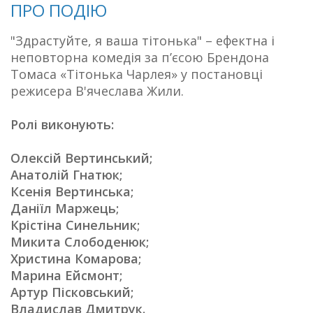
ПРО ПОДІЮ
"Здрастуйте, я ваша тітонька" – ефектна і
неповторна комедія за п’єсою Брендона
Томаса «Тітонька Чарлея» у постановці
режисера В'ячеслава Жили.
Ролі виконують:
Олексій Вертинський;
Анатолій Гнатюк;
Ксенія Вертинська;
Даніїл Маржець;
Крістіна Синельник;
Микита Слободенюк;
Христина Комарова;
Марина Ейсмонт;
Артур Пісковський;
Владислав Дмитрук.