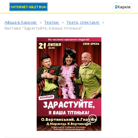
✕
Харків
Афіша в Харкові
Театри
Театр, спектаклі
Вистава "Здрастуйте, я ваша тітонька"