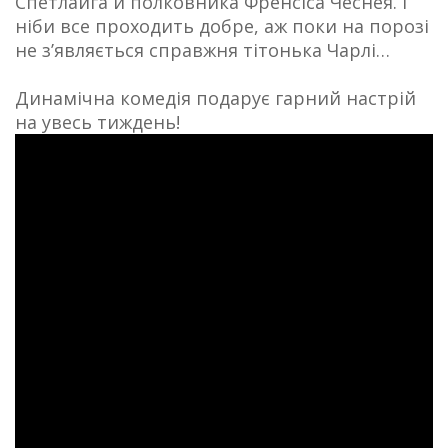
Спетлайга й полковника Френсіса Чеснея. І
ніби все проходить добре, аж поки на порозі
не з’являється справжня тітонька Чарлі…
Динамічна комедія подарує гарний настрій
на увесь тиждень!