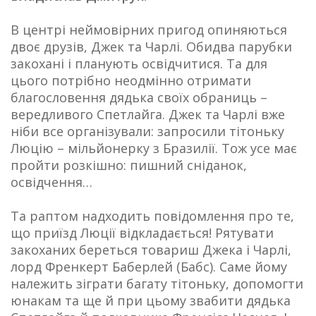
В центрі неймовірних пригод опиняються
двоє друзів, Джек та Чарлі. Обидва парубки
закохані і планують освідчитися. Та для
цього потрібно неодмінно отримати
благословення дядька своїх обраниць –
вередливого Спетлайга. Джек та Чарлі вже
ніби все організували: запросили тітоньку
Люцію – мільйонерку з Бразилії. Тож усе має
пройти розкішно: пишний сніданок,
освідчення…
Та раптом надходить повідомлення про те,
що приїзд Люції відкладається! Рятувати
закоханих береться товариш Джека і Чарлі,
лорд Френкерт Баберлей (Бабс). Саме йому
належить зіграти багату тітоньку, допомогти
юнакам та ще й при цьому звабити дядька