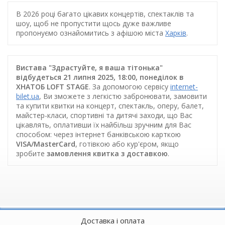
В 2026 році багато цікавих концертів, спектаклів та
шоу, щоб не пропустити щось дуже важливе
пропонуємо ознайомитись з афішою міста
Харків
.
Вистава "Здрастуйте, я ваша тітонька"
відбудеться 21 липня 2025, 18:00, понеділок в
ХНАТОБ LOFT STAGE
. За допомогою сервісу
internet-
bilet.ua
, Ви зможете з легкістю забронювати, замовити
та купити квитки на концерт, спектакль, оперу, балет,
майстер-класи, спортивні та дитячі заходи, що Вас
цікавлять, оплативши їх найбільш зручним для Вас
способом: через інтернет банківською карткою
VISA/MasterCard
, готівкою або кур'єром, якщо
зробите
замовлення квитка з доставкою
.
Доставка і оплата