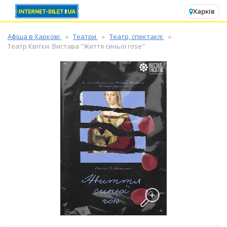
✕
Харків
Афіша в Харкові
Театри
Театр, спектаклі
Театр Квітки. Вистава "Життя синьої rose"