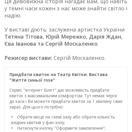
Ця дивовижна історія нагадає Вам, що навіть
у темні часи кожен з нас може знайти світло і
надію.
У виставі діють: заслужена артистка України
Тетяна Тітова, Юрій Мережко, Дарія Ждан,
Єва Іванова та Сергій Москаленко
.
Режисер вистави:
Сергій Москаленко.
Придбати квиток на Театр Квітки. Вистава
"Життя синьої rose"
Сервіс "Інтернет Білет" дає можливість придбати
квиток з максимальним комфортом. Тут немає черги
до каси і Ви можете придбати квиток за 1 хвилину саме
зараз. Для цього потрібно:
Обрати місце на схемі залу або обрати кількість
вхідних квитків у фан-зону;
Натиснути кнопку "Оформити замовлення";