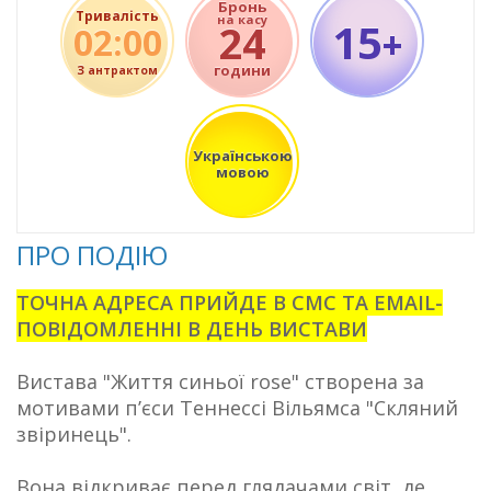
Бронь
Тривалість
на касу
15
24
02:00
+
години
З антрактом
Українською
мовою
ПРО ПОДІЮ
ТОЧНА АДРЕСА ПРИЙДЕ В СМС ТА
EMAIL
-
ПОВІДОМЛЕННІ В ДЕНЬ ВИСТАВИ
Вистава "Життя синьої rose" створена за
мотивами п’єси Теннессі Вільямса "Скляний
звіринець".
Вона відкриває перед глядачами світ, де