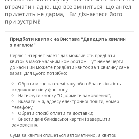
втрачати надію, що все зміниться, що ангел
прилетить не дарма, і Ви дізнаєтеся його
при зустрічі!
Придбати квиток на Вистава "Двадцять хвилин
з ангелом"
Сервіс "Інтернет Білет" дає можливість придбати
квиток з максимальним комфортом. Тут немає черги
до каси і Ви можете придбати квиток за 1 хвилину саме
зараз. Для цього потрібно:
Обрати місце на схемі залу або обрати кількість
вхідних квитків у фан-зону;
Натиснути кнопку "Оформити замовлення";
Вказати ім'я, адресу електронної пошти, номер
телефону;
Обрати спосіб оплати та доставки;
Внести дані банківської картки і завершити
замовлення.
Сума за квитки спишеться автоматично, а квиток