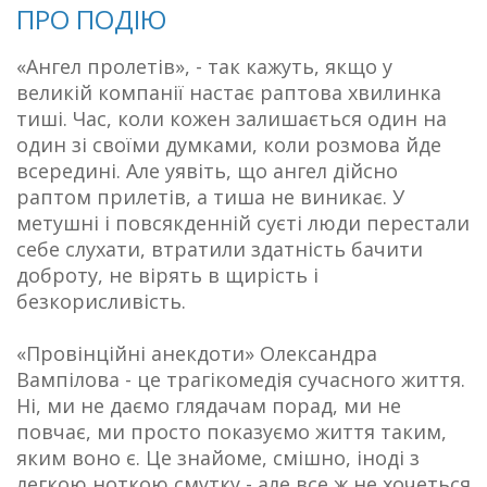
ПРО ПОДІЮ
«Ангел пролетів», - так кажуть, якщо у
великій компанії настає раптова хвилинка
тиші. Час, коли кожен залишається один на
один зі своїми думками, коли розмова йде
всередині. Але уявіть, що ангел дійсно
раптом прилетів, а тиша не виникає. У
метушні і повсякденній суєті люди перестали
себе слухати, втратили здатність бачити
доброту, не вірять в щирість і
безкорисливість.
«Провінційні анекдоти» Олександра
Вампілова - це трагікомедія сучасного життя.
Ні, ми не даємо глядачам порад, ми не
повчає, ми просто показуємо життя таким,
яким воно є. Це знайоме, смішно, іноді з
легкою ноткою смутку - але все ж не хочеться