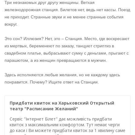
Три незнакомых друг другу женщины. Ветхая
железнодорожная станция. Билетов нет, ведь нет кассы. Поезд
не приходит. Странные звуки и не менее странные события
вокруг.
Это сон? Иллюзия? Нет, это – Станция. Место, где воскресают
из мертвых, беременеют по заказу, танцуют стриптиз в
свадебном платье, выбрасывают сумку с деньгами, прыгают с
парашютом, а из женщин превращаются в мужчин.
Здесь исполняются любые желания, но не каждому здесь
понравится. Почему? Ищите ответ на Станции.
Придбати квиток на Харьковский Открытый
театр "Расписание Желаний"
Сервіс "Інтернет Білет" дає можливість придбати
квиток з максимальним комфортом. Тут немає черги
до каси і Ви можете придбати квиток за 1 хвилину саме