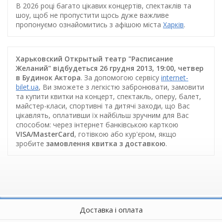
В 2026 році багато цікавих концертів, спектаклів та
шоу, щоб не пропустити щось дуже важливе
пропонуємо ознайомитись з афішою міста
Харків
.
Харьковский Открытый театр "Расписание
Желаний" відбудеться 26 грудня 2013, 19:00, четвер
в Будинок Актора
. За допомогою сервісу
internet-
bilet.ua
, Ви зможете з легкістю забронювати, замовити
та купити квитки на концерт, спектакль, оперу, балет,
майстер-класи, спортивні та дитячі заходи, що Вас
цікавлять, оплативши їх найбільш зручним для Вас
способом: через інтернет банківською карткою
VISA/MasterCard
, готівкою або кур'єром, якщо
зробите
замовлення квитка з доставкою
.
Доставка і оплата