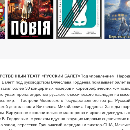
РСТВЕННЫЙ ТЕАТР «РУССКИЙ БАЛЕТ»
Под управлением Народно
й Балет" под руководством Вячеслава Гордеева показывает балет вы
оставил более 30 концертных номеров и хореографических композиц
выступает пропагандистом русского классического наследия на выс
весь мир. Гастроли Московского Государственного театра "Русски
кой деятельности Вячеслава Михайловича Гордеева. За годы твор
ы. Виртуозное исполнительское мастерство и яркая индивидуальн
 В. Гордеевым, с успехом идут на ведущих мировых сценических 
 на запад, пересекли Гринвичский меридиан и экватор-США, Мексик