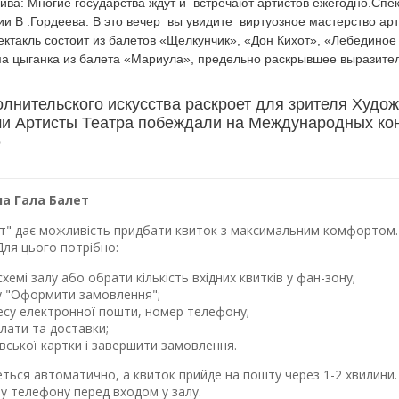
ива: Многие государства ждут и встречают артистов ежегодно.Спек
ии В .Гордеева. В это вечер вы увидите виртуозное мастерство ар
пектакль состоит из балетов «Щелкунчик», «Дон Кихот», «Лебедино
 цыганка из балета «Мариула», предельно раскрывшее выразитель
олнительского искусства раскроет для зрителя Худо
ми Артисты Театра побеждали на Международных кон
о
а Гала Балет
лет" дає можливість придбати квиток з максимальним комфортом. 
Для цього потрібно:
хемі залу або обрати кількість вхідних квитків у фан-зону;
у "Оформити замовлення";
ресу електронної пошти, номер телефону;
лати та доставки;
івської картки і завершити замовлення.
еться автоматично, а квиток прийде на пошту через 1-2 хвилин
у телефону перед входом у залу.