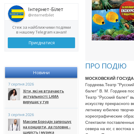
Інтернет-Білет
@internetbilet
Стеж за найближчими подіями
в нашому Telegram каналі!
Приєднатися
ПРО ПОДІЮ
Новини
МОСКОВСКИЙ ГОСУДА
7 серпня 2026
Гордеева.Театр "Русски
Хіти, які не втрачають
балет” В. М. Гордеев п
актуальності: LAMA
Театр “Русский балет” 
вирушає у тур
искусству прекрасного 
летнему юбилею творчес
3 серпня 2026
хореографические образ
Максим Бородін запрошує
Спектакли поставленные
на концерти, де головне -
севера на юг, с востока
щирість і музика