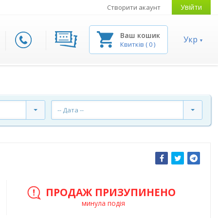
Увійти
Створити акаунт
Ваш кошик
Укр
Квитків
(
0
)
-- Дата --
ПРОДАЖ ПРИЗУПИНЕНО
минула подія