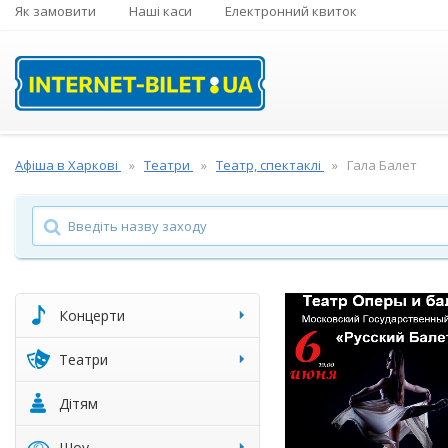
Як замовити
Наші каси
Електронний квиток
Афіша в Харкові
Театри
Театр, спектаклі
Гала Балет
Концерти
Театри
Дітям
Шоу