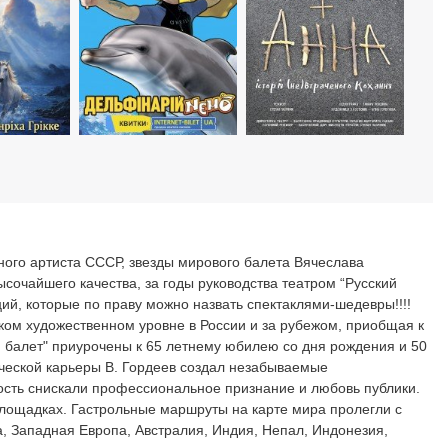
го артиста СССР, звезды мирового балета Вячеслава
сочайшего качества, за годы руководства театром “Русский
ий, которые по праву можно назвать спектаклями-шедевры!!!!
оком художественном уровне в России и за рубежом, приобщая к
й балет" приурочены к 65 летнему юбилею со дня рождения и 50
ческой карьеры В. Гордеев создал незабываемые
ость снискали профессиональное признание и любовь публики.
площадках. Гастрольные маршруты на карте мира пролегли с
а, Западная Европа, Австралия, Индия, Непал, Индонезия,