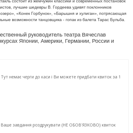
такль состоит из жемчужин классики и современных постановок
тистов, лучшие шедевры В. Гордеева удивят поклонников
е озеро», «Конек Горбунок», «Барышня и хулиган», потрясающая
ные возможности танцовщика - гопак из балета Тарас Бульба.
жественный руководитель театра Вячеслав
курсах Японии, Америки, Германии, России и
Тут немає черги до каси і Ви можете придбати квиток за 1
и. Ваше завдання роздрукувати (НЕ ОБОВ'ЯЗКОВО) квиток