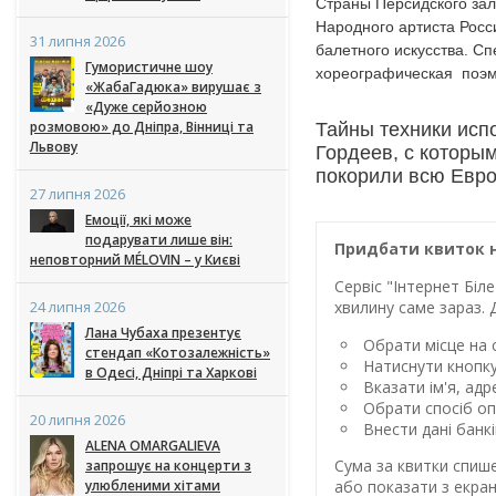
Страны Персидского зал
Народного артиста Росс
31 липня 2026
балетного искусства. С
Гумористичне шоу
хореографическая поэма
«ЖабаГадюка» вирушає з
«Дуже серйозною
розмовою» до Дніпра, Вінниці та
Тайны техники исп
Львову
Гордеев, с которы
покорили всю Евр
27 липня 2026
Емоції, які може
подарувати лише він:
Придбати квиток н
неповторний MÉLOVIN – у Києві
Сервіс "Інтернет Бі
24 липня 2026
хвилину саме зараз. 
Лана Чубаха презентує
Обрати місце на с
стендап «Котозалежність»
Натиснути кнопк
в Одесі, Дніпрі та Харкові
Вказати ім'я, ад
Обрати спосіб оп
20 липня 2026
Внести дані банк
ALENA OMARGALIEVA
Сума за квитки спиш
запрошує на концерти з
улюбленими хітами
або показати з екран