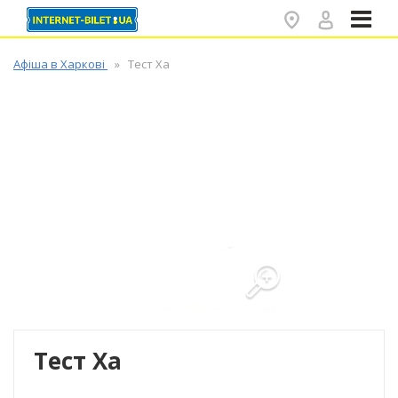
✕
Афіша в Харкові
Тест Ха
Тест Ха