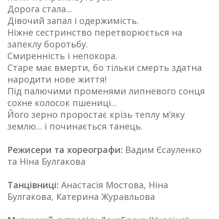
Дорога стала...
Дівочий запал і одержимість.
Ніжне сестринство перетворюється на
запеклу боротьбу.
Смиренність і непокора.
Старе має вмерти, бо тільки смерть здатна
народити нове життя!
Під палючими променями липневого сонця
сохне колосок пшениці...
Його зерно проростає крізь теплу м’яку
землю... і починається танець.
Режисери та хореографи:
Вадим Єсауленко
та Ніна Булгакова
Танцівниці:
Анастасія Мостова, Ніна
Булгакова, Катерина Журавльова