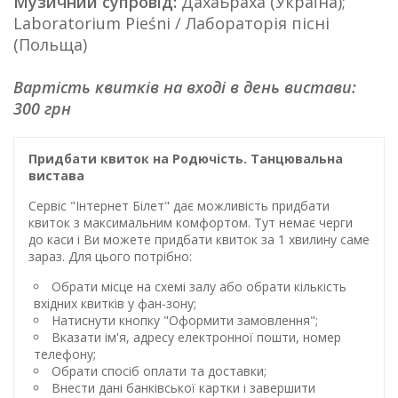
Музичний супровід:
ДахаБраха (Україна);
Laboratorium Pieśni / Лабораторія пісні
(Польща)
Вартість квитків на вході в день вистави:
300 грн
Придбати квиток на Родючість. Танцювальна
вистава
Сервіс "Інтернет Білет" дає можливість придбати
квиток з максимальним комфортом. Тут немає черги
до каси і Ви можете придбати квиток за 1 хвилину саме
зараз. Для цього потрібно:
Обрати місце на схемі залу або обрати кількість
вхідних квитків у фан-зону;
Натиснути кнопку "Оформити замовлення";
Вказати ім'я, адресу електронної пошти, номер
телефону;
Обрати спосіб оплати та доставки;
Внести дані банківської картки і завершити