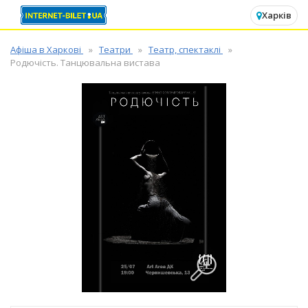
✕
Харків
Афіша в Харкові
Театри
Театр, спектаклі
Родючість. Танцювальна вистава