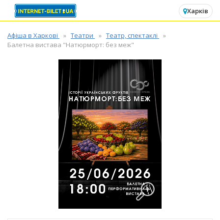
✕
Харків
Афіша в Харкові
Театри
Театр, спектаклі
Балетна вистава "Натюрморт: без меж"