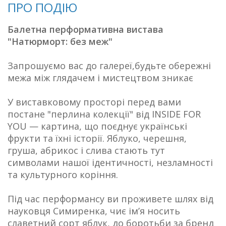
ПРО ПОДІЮ
Балетна перформативна вистава
"Натюрморт: без меж"
Запрошуємо вас до галереї,будьте обережні
межа між глядачем і мистецтвом зникає
У виставковому просторі перед вами
постане "перлина колекції" від INSIDE FOR
YOU — картина, що поєднує українські
фрукти та їхні історії. Яблуко, черешня,
груша, абрикос і слива стають тут
символами нашої ідентичності, незламності
та культурного коріння.
Під час перформансу ви проживете шлях від
науковця Симиренка, чиє ім’я носить
славетний сорт яблук, до боротьби за бренд