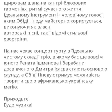
щиро замішана на кантрі-блюзових
гармоніях, ритмі сучасного життя і
ідеальному інструменті - чоловічому голосі,
яким Обіді Ннеду майстерно користується,
виконуючи як власні
авторські пісні, так і відомі стильові
евергріни.
На нас чекає концерт гурту в “ідеально
чистому складі” тріо, в якому бас ще зовсім
юного Рената Ішманова і барабани
досвідченого Дмитра Ісаєва стають основою
саунду, а Обіді Ннеду отримує можливість
творити свою африкансько-українську
магію.
Приходьте!
Буде музика!