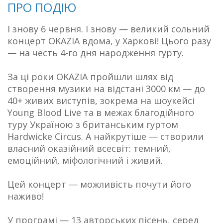
ПРО ПОДІЮ
І знову 6 червня. І знову — великий сольний
концерт OKAZIA вдома, у Харкові! Цього разу
— на честь 4-го дня народження гурту.
За ці роки OKAZIA пройшли шлях від
створення музики на відстані 3000 км — до
40+ живих виступів, зокрема на шоукейсі
Young Blood Live та в межах благодійного
туру Україною з британським гуртом
Hardwicke Circus. А найкрутіше — створили
власний оказійний всесвіт: темний,
емоційний, міфологічний і живий.
Цей концерт — можливість почути його
наживо!
У програмі — 13 авторських пісень, серед