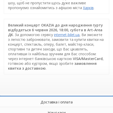
шоу, щоб не пропустити щось дуже важливе
пропонуємо ознайомитись з афішою міста
Харків
.
Великий концерт OKAZIA до дня народження гурту
відбудеться 6 червня 2026, 18:00, субота в Art-Area
ДК
. За допомогою сервісу
internet-bilet.ua
, Ви зможете
з легкістю забронювати, замовити та купити квитки на
концерт, спектакль, оперу, балет, майстер-класи,
спортивні та дитячі заходи, що Вас цікавлять,
оплативши їх найбільш зручним для Вас способом:
через інтернет банківською карткою
VISA/MasterCard
,
готівкою або кур'єром, якщо зробите
замовлення
квитка з доставкою
.
Доставка і оплата
Наші каси