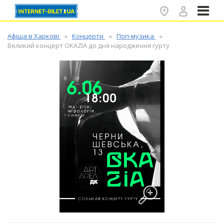
✕
Афіша в Харкові
Концерти
Поп-музика
Великий концерт OKAZIA до дня народження гурту