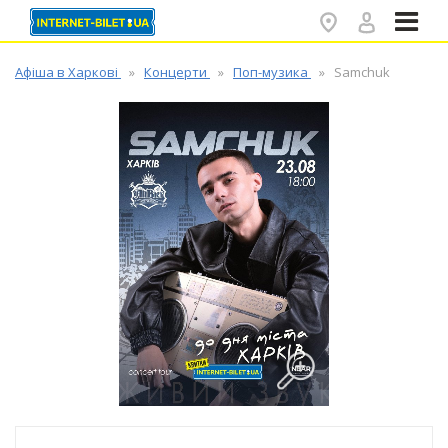
✕
Афіша в Харкові
Концерти
Поп-музика
Samchuk