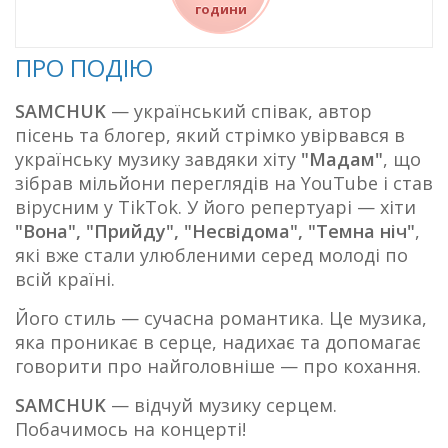
години
ПРО ПОДІЮ
SAMCHUK
— український співак, автор
пісень та блогер, який стрімко увірвався в
українську музику завдяки хіту
"Мадам"
, що
зібрав мільйони переглядів на YouTube і став
вірусним у TikTok. У його репертуарі — хіти
"Вона", "Прийду", "Несвідома", "Темна ніч"
,
які вже стали улюбленими серед молоді по
всій країні.
Його стиль — сучасна романтика. Це музика,
яка проникає в серце, надихає та допомагає
говорити про найголовніше — про кохання.
SAMCHUK
— відчуй музику серцем.
Побачимось на концерті!