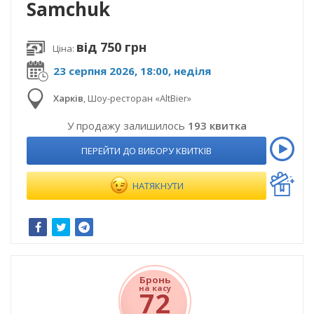
Samchuk
від 750 грн
Ціна:
23 серпня 2026, 18:00, неділя
Харків
,
Шоу-ресторан «AltBier»
У продажу залишилось
193 квитка
ПЕРЕЙТИ ДО ВИБОРУ КВИТКІВ
НАТЯКНУТИ
Бронь
на касу
72