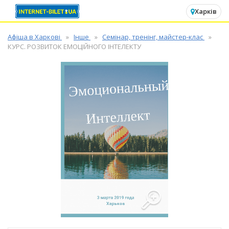
✕
Харків
Афіша в Харкові
Інше
Семінар, тренінг, майстер-клас
КУРС. РОЗВИТОК ЕМОЦІЙНОГО ІНТЕЛЕКТУ